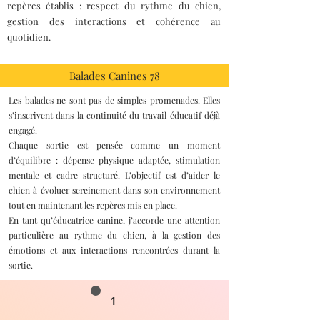
repères établis : respect du rythme du chien,
gestion des interactions et cohérence au
quotidien.
Balades Canines 78
Les balades ne sont pas de simples promenades. Elles
s’inscrivent dans la continuité du travail éducatif déjà
engagé.
Chaque sortie est pensée comme un moment
d’équilibre : dépense physique adaptée, stimulation
mentale et cadre structuré. L’objectif est d’aider le
chien à évoluer sereinement dans son environnement
tout en maintenant les repères mis en place.
En tant qu’éducatrice canine, j’accorde une attention
particulière au rythme du chien, à la gestion des
émotions et aux interactions rencontrées durant la
sortie.
1