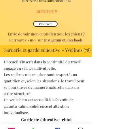
Réserver à tous sous conditions
BIENTOT !!
Contact
Envie de voir mon quotidien avec les chiens ?
Retrouvez - moi sur
Instagram
et
Facebook
Garderie et garde éducative – Yvelines (78)
L’accueil s’inscrit dans la continuité du travail
engagé en séance individuelle.
Les repères mis en place sont respectés au
quotidien et, selon les situations, le travail peut
se poursuivre de manière naturelle dans un
cadre structuré.
Un seul chien est accueilli à la fois afin de
garantir calme, cohérence et attention
individualisée.
Garderie éducative chiot