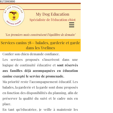
8172993890
My Dog Education
Spécialiste de l'éducation chiot
"Les premiers mois construisent l’équilibre de demain"
Services canins 78— balades, garderie et garde
dans les Yvelines
Confier son chien demande confiance.
Les services proposés s’inscrivent dans une
logique de continuité éducative et
sont réservés
aux familles déjà accompagnées en éducation
canine excepté le service de promenade.
Ma priorité reste l’accompagnement éducatif. Les
balades, la garderie et la garde sont donc proposés
en fonction des disponibilités du planning, afin de
préserver la qualité du suivi et le cadre mis en
place.
En tant qu’éducatrice, je veille à maintenir les