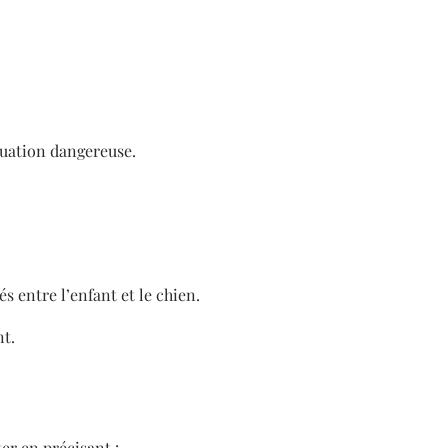
ituation dangereuse.
és entre l’enfant et le chien.
nt.
er en précisant :