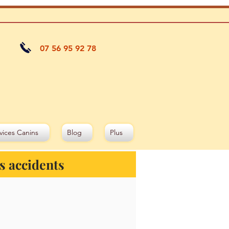
07 56 95 92 78
vices Canins
Blog
Plus
es accidents