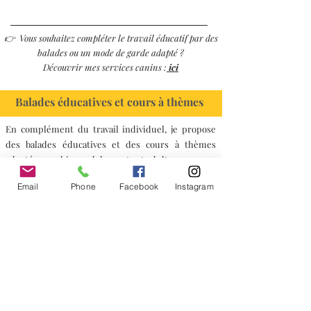
👉 Vous souhaitez compléter le travail éducatif par des
balades ou un mode de garde adapté ?
Découvrir mes services canins :
ici
Balades éducatives et cours à thèmes
En complément du travail individuel, je propose
des balades éducatives et des cours à thèmes
adaptés aux chiens adolescents et adultes.
Ces formats permettent de travailler dans des
Email
Phone
Facebook
Instagram
situations réelles et variées, tout en restant
encadrés.
Les balades éducatives permettent notamment
de :
travailler la marche en environnement stimulant
renforcer l’écoute en présence d’autres chiens
améliorer la gestion des émotions
développer les auto-contrôles