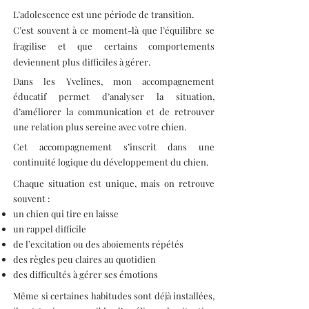
L’adolescence est une période de transition.
C’est souvent à ce moment-là que l’équilibre se
fragilise et que certains comportements
deviennent plus difficiles à gérer.
Dans les Yvelines, mon accompagnement
éducatif permet d’analyser la situation,
d’améliorer la communication et de retrouver
une relation plus sereine avec votre chien.
Cet accompagnement s’inscrit dans une
continuité logique du développement du chien.
Chaque situation est unique, mais on retrouve
souvent :
un chien qui tire en laisse
un rappel difficile
de l’excitation ou des aboiements répétés
des règles peu claires au quotidien
des difficultés à gérer ses émotions
Même si certaines habitudes sont déjà installées,